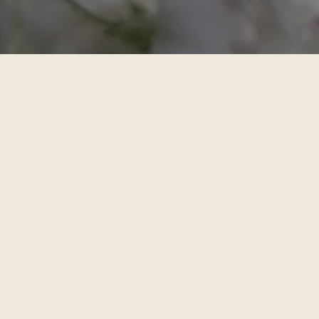
contact opnemen
Heb je een vraag, een wens of wil je iets bestellen, dan
kun je me mailen, appen of bellen 06-15002191. Je
kunt ook dit formulier invullen en neem ik contact met
je op.
Naam *
E-mail *