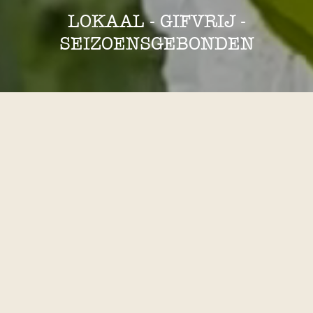
LOKAAL - GIFVRIJ -
SEIZOENSGEBONDEN
eerlijke bloemen, met
aandacht geteeld
Ik ben Carla en op mijn tuin aan de rand van
Amsterdam, teel ik gifvrije, schone bloemen in volle
grond. Ik werk met de seizoenen mee en gebruik geen
kunstmest of bestrijdings­middelen, zodat de bloemen
op een natuurlijke manier in de vaas staan: kleurrijk,